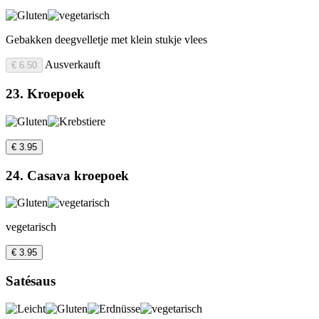
Gebakken deegvelletje met klein stukje vlees
Ausverkauft
€ 6.50
23. Kroepoek
€ 3.95
24. Casava kroepoek
vegetarisch
€ 3.95
Satésaus