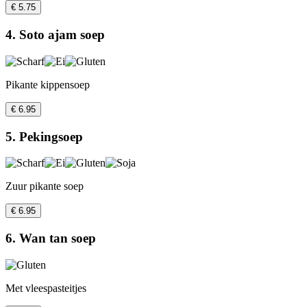
€ 5.75
4. Soto ajam soep
Pikante kippensoep
€ 6.95
5. Pekingsoep
Zuur pikante soep
€ 6.95
6. Wan tan soep
Met vleespasteitjes