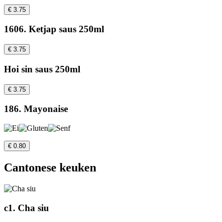
€ 3.75
1606. Ketjap saus 250ml
€ 3.75
Hoi sin saus 250ml
€ 3.75
186. Mayonaise
€ 0.80
Cantonese keuken
c1. Cha siu